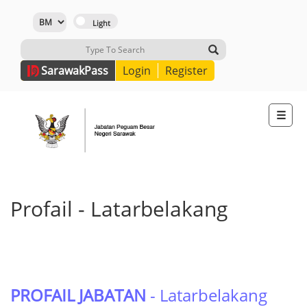
Sarawak
Pass
Login
Register
☰
Profail - Latarbelakang
PROFAIL JABATAN
- Latarbelakang